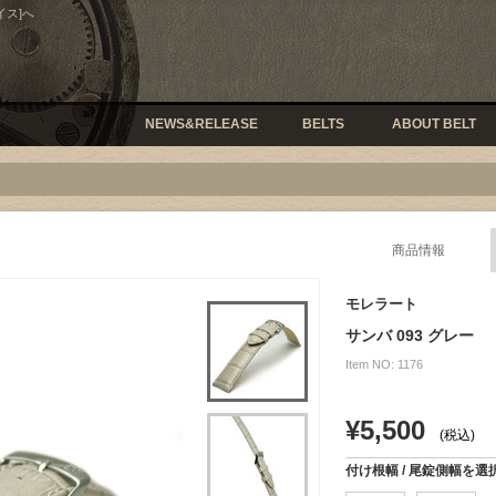
イス]へ
NEWS&RELEASE
BELTS
ABOUT BELT
商品情報
モレラート
サンバ 093 グレー
Item NO: 1176
¥5,500
(税込)
付け根幅 / 尾錠側幅を選