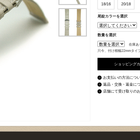
18/16
20/18
尾錠カラーを選択
数量を選択
在庫あ
只今、付け根幅22mmタイ
ショッピング
お支払いの方法につ
返品・交換・返金に
店舗にて受け取りの