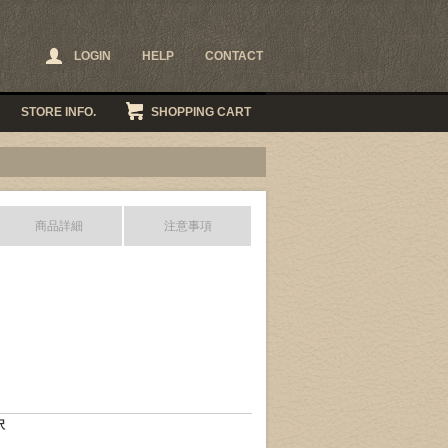
LOGIN
HELP
CONTACT
STORE INFO.
SHOPPING CART
商品詳細
注意事項
択