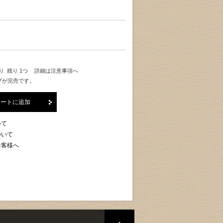
り 残り 1つ
詳細は注意事項へ
プが完売です。
カートに追加
いて
ついて
お客様へ