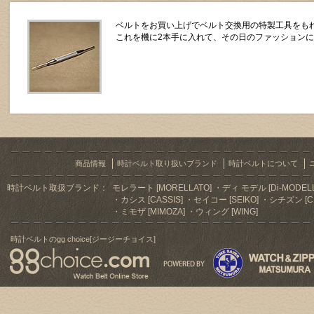
ベルトをお買い上げでベルト交換用の特製工具をもれ
これを機に2本手に入れて、その日のファッション
商品情報
時計ベルト取り扱いブランド
時計ベルトについて
時計ベルト取扱ブランド：
モレラート [MORELLATO]
ディ モデル [Di-MODELL
カシス [CASSIS]
セイコー [SEIKO]
シチズン [CI
ミモザ [MIMOZA]
ウィング [WING]
時計ベルトのgg choice[ジージーチョイス]