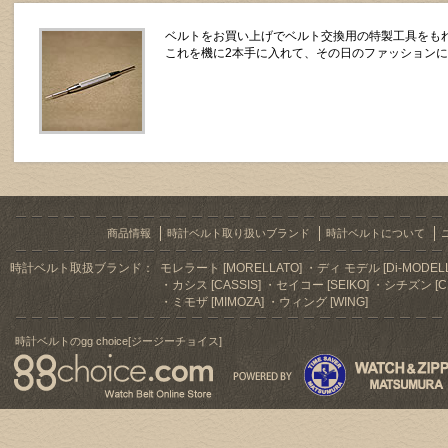
ベルトをお買い上げでベルト交換用の特製工具をもれ
これを機に2本手に入れて、その日のファッション
商品情報
時計ベルト取り扱いブランド
時計ベルトについて
時計ベルト取扱ブランド：
モレラート [MORELLATO]
ディ モデル [Di-MODELL
カシス [CASSIS]
セイコー [SEIKO]
シチズン [CI
ミモザ [MIMOZA]
ウィング [WING]
時計ベルトのgg choice[ジージーチョイス]