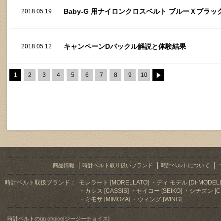
Baby-G 用ナイロンクロスベルト ブルーＸブラ
2018.05.19
キャンペーンDバックル解説と体験結果
2018.05.12
1
2
3
4
5
6
7
8
9
10
商品情報
時計ベルト取り扱いブランド
時計ベルトについて
時計ベルト取扱ブランド：
モレラート [MORELLATO]
ディ モデル [Di-MODELL
カシス [CASSIS]
セイコー [SEIKO]
シチズン [CI
ミモザ [MIMOZA]
ウィング [WING]
時計ベルトのgg choice[ジージーチョイス]