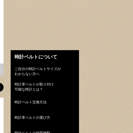
カシス
カシス
カシス【アミアン】シリコン 089 アッシ
カシス【アミアン】シリコン 0
ュローズ
ダー
時計ベルトについて
¥2,750
(税込)
¥2,750
(税込)
ご自分の時計ベルトサイズが
S
SHOW ALL ITEMS
SHOW A
わからない方へ
時計革ベルトが取り付け
可能な時計とは？
時計ベルト交換方法
PICK UP
PICK UP
時計革ベルトの選び方