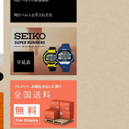
時計ベルトの材質種類
時計ベルトお手入れ方法
カシス
ヒルシュ
タイプナトープロテクター2 819 ブラッ
ヒルシュ【Diva】エナメルカ
ク黒ｘ白ステッチ
バーグレー
¥4,400
(税込)
¥8,250
(税込)
S
SHOW ALL ITEMS
SHOW A