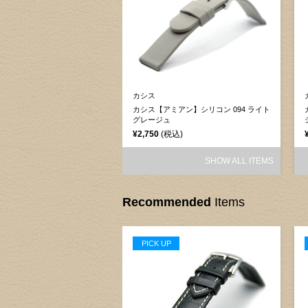
カシス
ミアン】シリコン 187 シェル
カシス【アミアン】シリコン 094 ライト
グレージュ
込)
¥2,750
(税込)
SHOW ALL ITEMS
SHOW ALL ITEMS
Recommended
Items
PICK UP