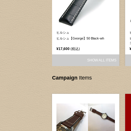
ヒルシュ
アイ ヌバック 083 レッド
ヒルシュ【George】50 Black-wh
込)
¥17,600
(税込)
SHOW ALL ITEMS
SHOW ALL ITEMS
Campaign
Items