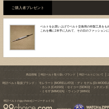
ご購入者プレゼント
ベルトをお買い上げでベルト交換用の特製工具をもれ
これを機に2本手に入れて、その日のファッション
商品情報
時計ベルト取り扱いブランド
時計ベルトについて
時計ベルト取扱ブランド：
モレラート [MORELLATO]
ディ モデル [Di-MODELL
カシス [CASSIS]
セイコー [SEIKO]
シチズン [CI
ミモザ [MIMOZA]
ウィング [WING]
時計ベルトのgg choice[ジージーチョイス]