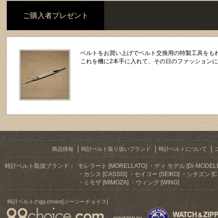
ご購入者プレゼント
ベルトをお買い上げでベルト交換用の特製工具をもれ
これを機に2本手に入れて、その日のファッション
商品情報
時計ベルト取り扱いブランド
時計ベルトについて
時計ベルト取扱ブランド：
モレラート [MORELLATO]
ディ モデル [Di-MODELL
カシス [CASSIS]
セイコー [SEIKO]
シチズン [CI
ミモザ [MIMOZA]
ウィング [WING]
時計ベルトのgg choice[ジージーチョイス]