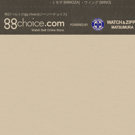
ミモザ [MIMOZA]
ウィング [WING]
時計ベルトのgg choice[ジージーチョイス]