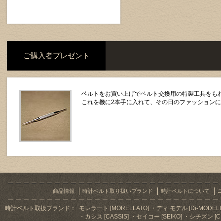
ご購入者プレゼント
ベルトをお買い上げでベルト交換用の特製工具をもれ
これを機に2本手に入れて、その日のファッション
商品情報
時計ベルト取り扱いブランド
時計ベルトについて
時計ベルト取扱ブランド：
モレラート [MORELLATO]
ディ モデル [Di-MODELL
カシス [CASSIS]
セイコー [SEIKO]
シチズン [CI