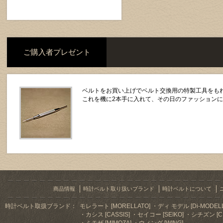
ご購入者プレゼント
ベルトをお買い上げでベルト交換用の特製工具をもれ
これを機に2本手に入れて、その日のファッション
商品情報
時計ベルト取り扱いブランド
時計ベルトについて
時計ベルト取扱ブランド：
モレラート [MORELLATO]
ディ モデル [Di-MODELL
カシス [CASSIS]
セイコー [SEIKO]
シチズン [CI