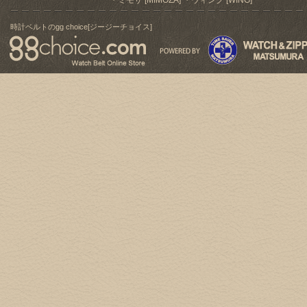
ミモザ [MIMOZA]
ウィング [WING]
時計ベルトのgg choice[ジージーチョイス]