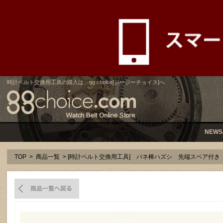
時計ベルト交換用工具の購入は、gg choice[ジージーチョイス]へ
NEWS
TOP
>
商品一覧
> [時計ベルト交換用工具] バネ棒ハズシ 先端スペア付き