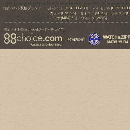
時計ベルト取扱ブランド：
モレラート [MORELLATO]
ディ モデル [Di-MODELL
カシス [CASSIS]
セイコー [SEIKO]
シチズン [CI
ミモザ [MIMOZA]
ウィング [WING]
時計ベルトのgg choice[ジージーチョイス]