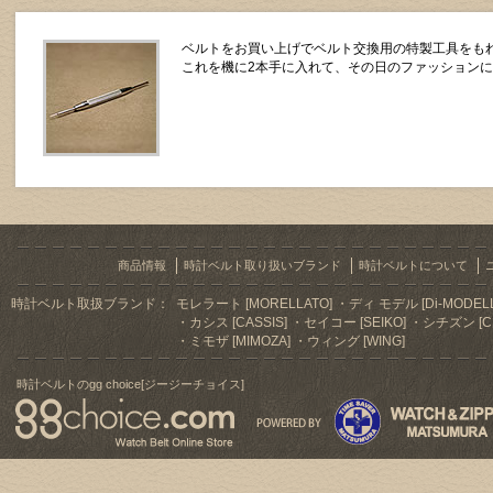
ベルトをお買い上げでベルト交換用の特製工具をもれ
これを機に2本手に入れて、その日のファッション
商品情報
時計ベルト取り扱いブランド
時計ベルトについて
時計ベルト取扱ブランド：
モレラート [MORELLATO]
ディ モデル [Di-MODELL
カシス [CASSIS]
セイコー [SEIKO]
シチズン [CI
ミモザ [MIMOZA]
ウィング [WING]
時計ベルトのgg choice[ジージーチョイス]