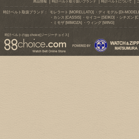
商品情報
時計ベルト取り扱いブランド
時計ベルトについて
時計ベルト取扱ブランド：
モレラート [MORELLATO]
ディ モデル [Di-MODELL
カシス [CASSIS]
セイコー [SEIKO]
シチズン [CI
ミモザ [MIMOZA]
ウィング [WING]
時計ベルトのgg choice[ジージーチョイス]