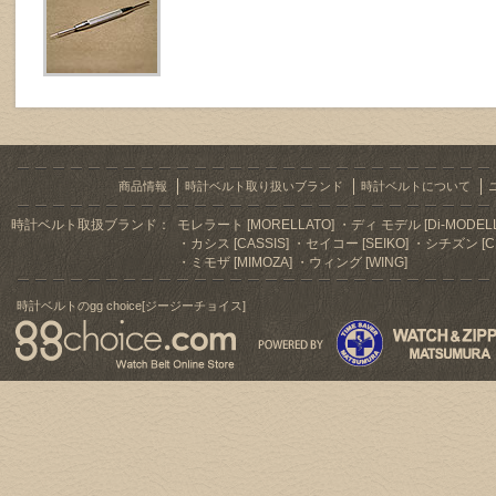
商品情報
時計ベルト取り扱いブランド
時計ベルトについて
時計ベルト取扱ブランド：
モレラート [MORELLATO]
ディ モデル [Di-MODELL
カシス [CASSIS]
セイコー [SEIKO]
シチズン [CI
ミモザ [MIMOZA]
ウィング [WING]
時計ベルトのgg choice[ジージーチョイス]