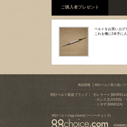
ご購入者プレゼント
ベルトをお買い上げで
これを機に2本手に
商品情報
時計ベルト取り扱いブ
時計ベルト取扱ブランド：
モレラート [MORELLA
カシス [CASSIS]
ミモザ [MIMOZA]
時計ベルトのgg choice[ジージーチョイス]