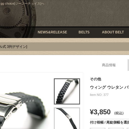
 choice[ジージーチョイス]へ
NEWS&RELEASE
BELTS
ABOUT BELT
クル式 3列デザイン]
商品情報
その他
ウィング ウレタン 
Item NO: 377
¥3,850
(税込)
付け根幅 / 尾錠側幅を選