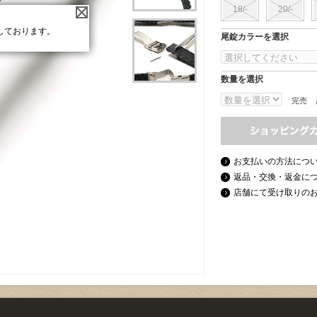
18/-
20/-
しております。
尾錠カラーを選択
数量を選択
完売
お支払いの方法につ
返品・交換・返金に
店舗にて受け取りの