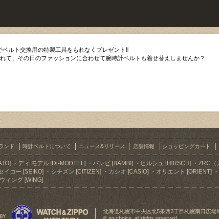
ベルト交換用の特製工具をもれなくプレゼント!!
入れて、その日のファッションに合わせて腕時計ベルトも着せ替えしませんか？
ランド
時計ベルトについて
ニュース&リリース
店舗情報
ショッピングカート
TO]
ディ モデル [Di-MODELL]
バンビ [BAMBI]
ヒルシュ [HIRSCH]
ZRC（
セイコー [SEIKO]
シチズン [CITIZEN]
カシオ [CASIO]
オリエント [ORIENT]
ウィング [WING]
北海道札幌市中央区北5条西3丁目札幌南口広場
© gg choice. all rights reserved.