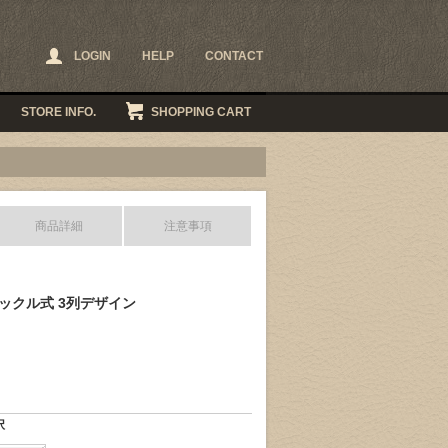
LOGIN
HELP
CONTACT
STORE INFO.
SHOPPING CART
商品詳細
注意事項
バックル式 3列デザイン
択