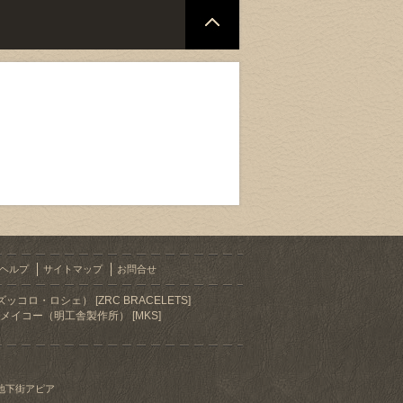
ヘルプ
サイトマップ
お問合せ
ズッコロ・ロシェ） [ZRC BRACELETS]
メイコー（明工舎製作所） [MKS]
地下街アピア