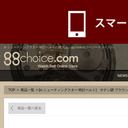
io シューティングスター 時計ベルトの購入は、gg choice[ジージーチョイス]へ
NEWS
TOP
>
商品一覧
> [io シューティングスター 時計ベルト] サテン調 ブラウ