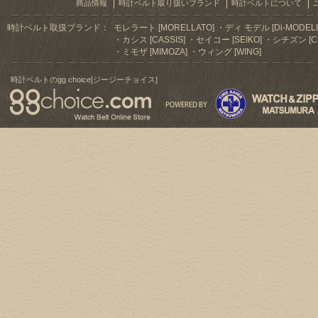
商品情報
時計ベルト取り扱いブランド
時計ベルトについて
時計ベルト取扱ブランド：
モレラート [MORELLATO]
ディ モデル [Di-MODELL
カシス [CASSIS]
セイコー [SEIKO]
シチズン [CI
ミモザ [MIMOZA]
ウィング [WING]
時計ベルトのgg choice[ジージーチョイス]