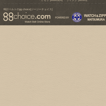
ミモザ [MIMOZA]
ウィング [WING]
時計ベルトのgg choice[ジージーチョイス]