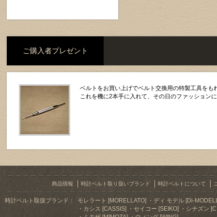
ご購入者プレゼント
ベルトをお買い上げでベルト交換用の特製工具をもれ
これを機に2本手に入れて、その日のファッション
商品情報
時計ベルト取り扱いブランド
時計ベルトについて
時計ベルト取扱ブランド：
モレラート [MORELLATO]
ディ モデル [Di-MODELL
カシス [CASSIS]
セイコー [SEIKO]
シチズン [CI