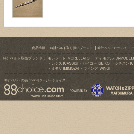
商品情報
時計ベルト取り扱いブランド
時計ベルトについて
時計ベルト取扱ブランド：
モレラート [MORELLATO]
ディ モデル [Di-MODELL
カシス [CASSIS]
セイコー [SEIKO]
シチズン [CI
ミモザ [MIMOZA]
ウィング [WING]
時計ベルトのgg choice[ジージーチョイス]