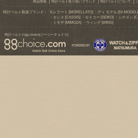
商品情報
時計ベルト取り扱いブランド
時計ベルトについて
時計ベルト取扱ブランド：
モレラート [MORELLATO]
ディ モデル [Di-MODELL
カシス [CASSIS]
セイコー [SEIKO]
シチズン [CI
ミモザ [MIMOZA]
ウィング [WING]
時計ベルトのgg choice[ジージーチョイス]