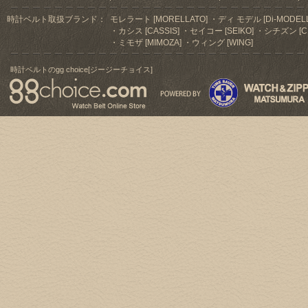
時計ベルト取扱ブランド：
モレラート [MORELLATO]
ディ モデル [Di-MODELL
カシス [CASSIS]
セイコー [SEIKO]
シチズン [CI
ミモザ [MIMOZA]
ウィング [WING]
時計ベルトのgg choice[ジージーチョイス]