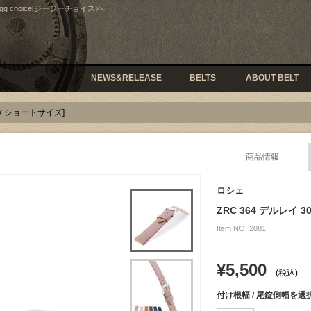
gg choice[ジージーチョイス]へ
NEWS&RELEASE
BELTS
ABOUT BELT
Pink ショートサイズ]
商品情報
ロシェ
ZRC 364 デルレイ 
Item NO: 2081
¥5,500
(税込)
付け根幅 / 尾錠側幅を選