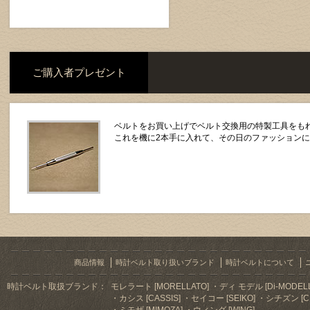
ご購入者プレゼント
ベルトをお買い上げでベルト交換用の特製工具をもれ
これを機に2本手に入れて、その日のファッション
商品情報
時計ベルト取り扱いブランド
時計ベルトについて
時計ベルト取扱ブランド：
モレラート [MORELLATO]
ディ モデル [Di-MODELL
カシス [CASSIS]
セイコー [SEIKO]
シチズン [CI