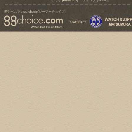
ミモザ [MIMOZA]
ウィング [WING]
時計ベルトのgg choice[ジージーチョイス]