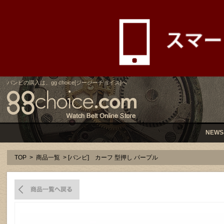
バンビの購入は、gg choice[ジージーチョイス]へ
NEWS
TOP
>
商品一覧
> [バンビ] カーフ 型押し パープル