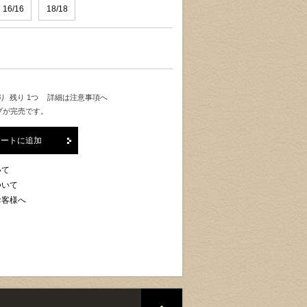
16/16
18/18
り 残り 1つ
詳細は注意事項へ
プが完売です。
カートに追加
いて
ついて
お客様へ