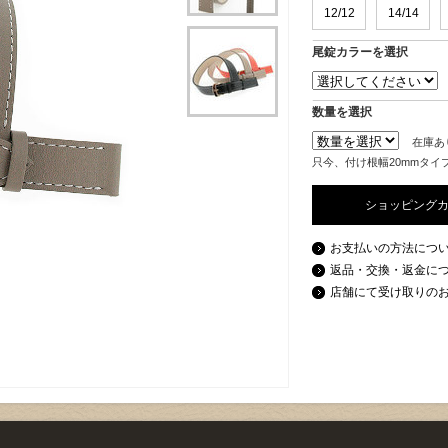
12/12
14/14
尾錠カラーを選択
数量を選択
在庫あ
只今、付け根幅20mmタイ
ショッピング
お支払いの方法につ
返品・交換・返金に
店舗にて受け取りの