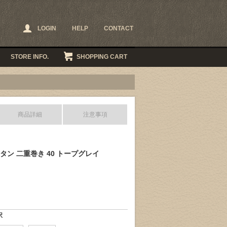
LOGIN
HELP
CONTACT
STORE INFO.
SHOPPING CART
商品詳細
注意事項
ハッタン 二重巻き 40 トープグレイ
択