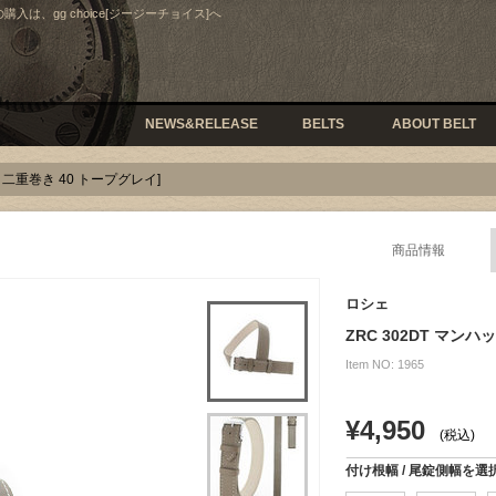
の購入は、gg choice[ジージーチョイス]へ
NEWS&RELEASE
BELTS
ABOUT BELT
タン 二重巻き 40 トープグレイ]
商品情報
ロシェ
ZRC 302DT マン
Item NO: 1965
¥4,950
(税込)
付け根幅 / 尾錠側幅を選