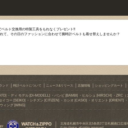
ベルト交換用の特製工具をもれなくプレゼント!!
入れて、その日のファッションに合わせて腕時計ベルトも着せ替えしませんか？
ランド
時計ベルトについて
ニュース&リリース
店舗情報
ショッピングカート
TO]
ディ モデル [Di-MODELL]
バンビ [BAMBI]
ヒルシュ [HIRSCH]
ZRC（
セイコー [SEIKO]
シチズン [CITIZEN]
カシオ [CASIO]
オリエント [ORIENT]
ウィング [WING]
北海道札幌市中央区北5条西3丁目札幌南口広場
© gg choice. all rights reserved.