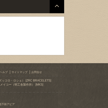
ヘルプ
サイトマップ
お問合せ
ズッコロ・ロシェ） [ZRC BRACELETS]
メイコー（明工舎製作所） [MKS]
地下街アピア