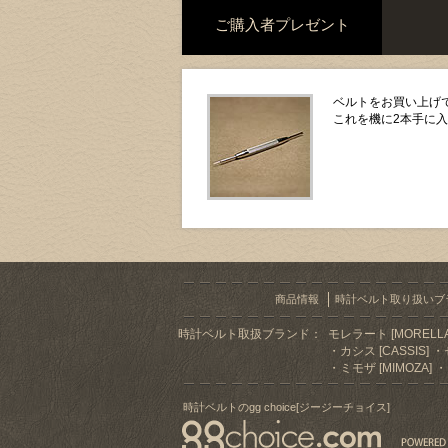
ご購入者プレゼント
ベルトをお買い上げで
これを機に2本手に
商品情報
時計ベルト取り扱いブ
時計ベルト取扱ブランド：
モレラート [MORELLA
カシス [CASSIS]
ミモザ [MIMOZA]
時計ベルトのgg choice[ジージーチョイス]