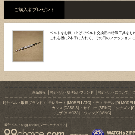
ご購入者プレゼント
ベルトをお買い上げでベルト交換用の特製工具をもれ
これを機に2本手に入れて、その日のファッション
商品情報
時計ベルト取り扱いブランド
時計ベルトについて
時計ベルト取扱ブランド：
モレラート [MORELLATO]
ディ モデル [Di-MODELL
カシス [CASSIS]
セイコー [SEIKO]
シチズン [CI
ミモザ [MIMOZA]
ウィング [WING]
時計ベルトのgg choice[ジージーチョイス]