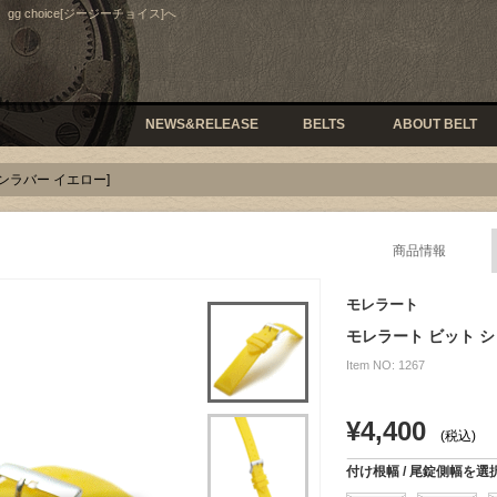
 choice[ジージーチョイス]へ
NEWS&RELEASE
BELTS
ABOUT BELT
コンラバー イエロー]
商品情報
モレラート
モレラート ビット 
Item NO: 1267
¥4,400
(税込)
付け根幅 / 尾錠側幅を選