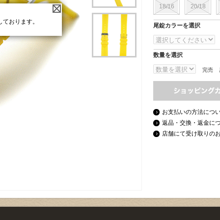
18/16
20/18
しております。
尾錠カラーを選択
数量を選択
完売
お支払いの方法につ
返品・交換・返金に
店舗にて受け取りの