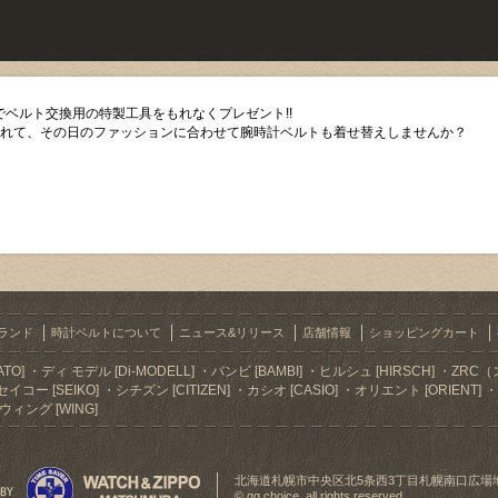
ベルト交換用の特製工具をもれなくプレゼント!!
入れて、その日のファッションに合わせて腕時計ベルトも着せ替えしませんか？
ランド
時計ベルトについて
ニュース&リリース
店舗情報
ショッピングカート
TO]
ディ モデル [Di-MODELL]
バンビ [BAMBI]
ヒルシュ [HIRSCH]
ZRC（
セイコー [SEIKO]
シチズン [CITIZEN]
カシオ [CASIO]
オリエント [ORIENT]
ウィング [WING]
北海道札幌市中央区北5条西3丁目札幌南口広場
© gg choice. all rights reserved.