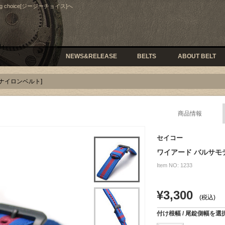
hoice[ジージーチョイス]へ
NEWS&RELEASE
BELTS
ABOUT BELT
ル ナイロンベルト]
商品情報
セイコー
ワイアード バルサ
Item NO: 1233
¥3,300
(税込)
付け根幅 / 尾錠側幅を選