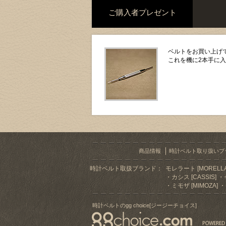
ご購入者プレゼント
ベルトをお買い上げで
これを機に2本手に
商品情報
時計ベルト取り扱いブ
時計ベルト取扱ブランド：
モレラート [MORELLA
カシス [CASSIS]
ミモザ [MIMOZA]
時計ベルトのgg choice[ジージーチョイス]