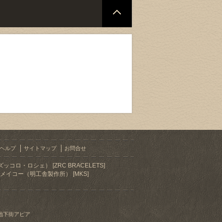
ヘルプ
サイトマップ
お問合せ
ズッコロ・ロシェ） [ZRC BRACELETS]
メイコー（明工舎製作所） [MKS]
地下街アピア