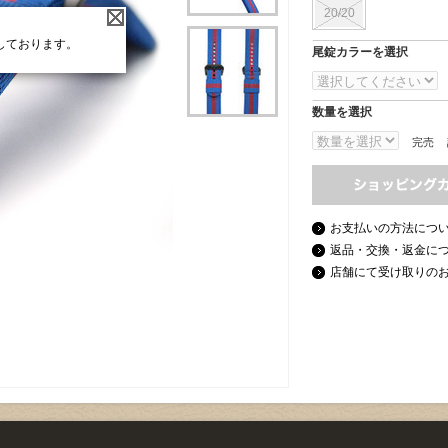
20/20
しております。
尾錠カラーを選択
数量を選択
完売
お支払いの方法につ
返品・交換・返金に
店舗にて受け取りの